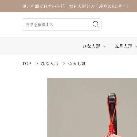
想いを繋ぐ日本の伝統｜節句人形とお土産品のECサイト
ひな人形
五月人形
TOP
ひな人形
つるし雛
ACCOUNT MENU
ようこそ ゲスト 様
ログイン
新規会員登録
ひな人形