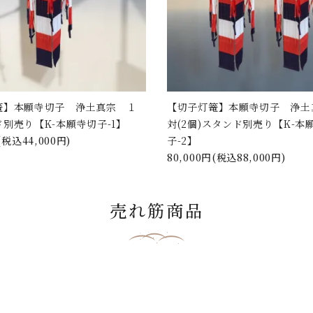
篭】本願寺切子 浄土真宗 １
【切子灯篭】本願寺切子 浄土
別売り【K-本願寺切子-1】
対(2個)スタンド別売り【K-本
(税込44,000円)
子-2】
80,000円(税込88,000円)
売れ筋商品