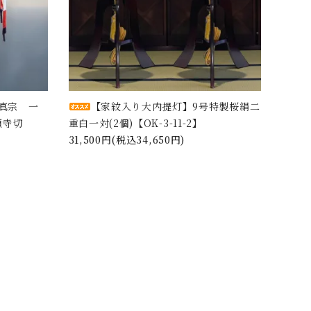
真宗 一
【家紋入り大内提灯】9号特製桜絹二
願寺切
重白一対(2個)【OK-3-11-2】
31,500円(税込34,650円)