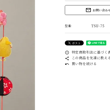
mail_outline
お問い合わ
TSU-75
型番:
特定商取引法に基づく表
error_outline
この商品を友達に教え
share
買い物を続ける
undo