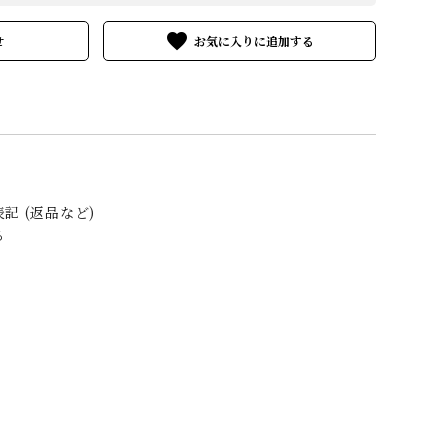
favorite
せ
記 (返品など)
る