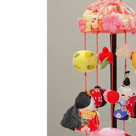
五月人形
お正月飾り
天神様
盆提灯
お土産もの
ガイドライン