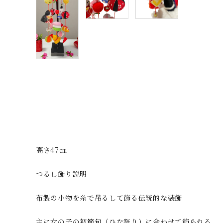
高さ47㎝
つるし飾り説明
布製の小物を糸で吊るして飾る伝統的な装飾
主に女の子の初節句（ひな祭り）に合わせて飾られる