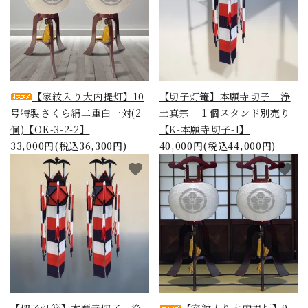
【家紋入り大内提灯】10
【切子灯篭】本願寺切子 浄
号特製さくら絹二重白一対(2
土真宗 １個スタンド別売り
個)【OK-3-2-2】
【K-本願寺切子-1】
33,000円(税込36,300円)
40,000円(税込44,000円)
favorite
favorite
【切子灯篭】本願寺切子 浄
【家紋入り大内提灯】9