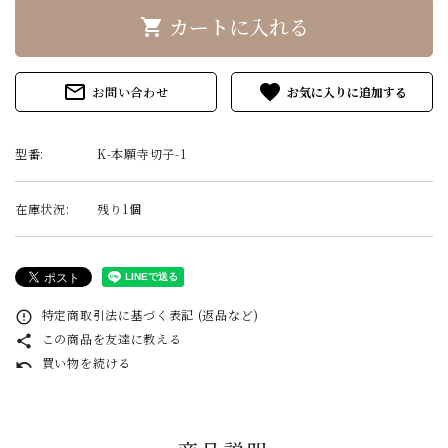
カートに入れる
shopping_cart
mail_outline
favorite
お問い合わせ
型番:
K-本願寺切子-1
在庫状況:
残り1個
特定商取引法に基づく表記 (返品など)
error_outline
この商品を友達に教える
share
買い物を続ける
undo