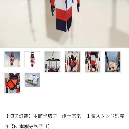
お正月飾り
天神様
盆提灯
お土産もの
ガイドライン
【切子灯篭】本願寺切子 浄土真宗 １個スタンド別売
り【K-本願寺切子-1】