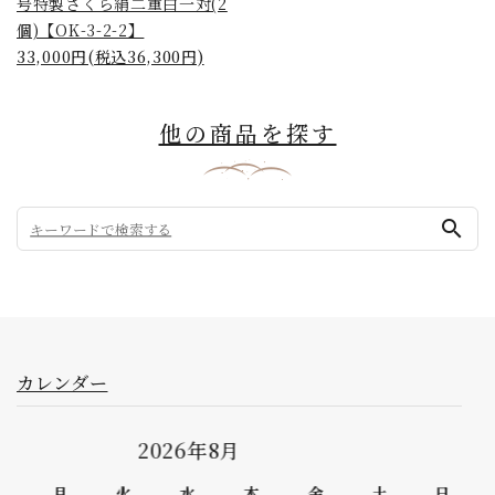
号特製さくら絹二重白一対(2
個)【OK-3-2-2】
33,000円(税込36,300円)
他の商品を探す
search
カレンダー
2026年9月
日
月
火
水
木
金
土