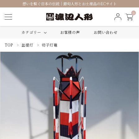
想いを繋ぐ日本の伝統｜節句人形とお土産品のECサイト
0
カテゴリー
お客様の声
お問い合わせ
TOP
盆提灯
切子灯篭
ACCOUNT MENU
ようこそ ゲスト 様
ログイン
新規会員登録
ひな人形
五月人形