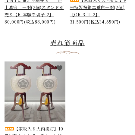
土真宗 一対(2個)スタンド別
号特製桜絹二重白一対(2個)
売り【K-本願寺切子-2】
【OK-3-11-2】
80,000円(税込88,000円)
31,500円(税込34,650円)
売れ筋商品
favorite
【家紋入り大内提灯】10