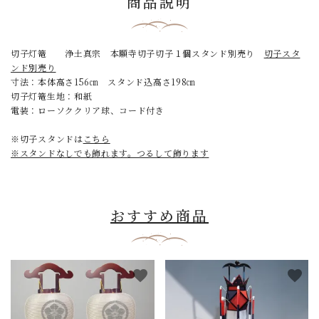
商品説明
切子灯篭 浄土真宗 本願寺切子切子１個スタンド別売り
切子スタ
ンド別売り
寸法：本体高さ156㎝ スタンド込高さ198㎝
切子灯篭生地：和紙
電装：ローソククリア球、コード付き
※切子スタンドは
こちら
※スタンドなしでも飾れます。つるして飾ります
おすすめ商品
favorite
favorite