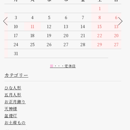
1
2
3
4
5
6
7
8
9
10
11
12
13
14
15
16
17
18
19
20
21
22
23
24
25
26
1
27
28
29
30
2
3
■
・・・定休日
カテゴリー
ひな人形
五月人形
お正月飾り
天神様
盆提灯
お土産もの