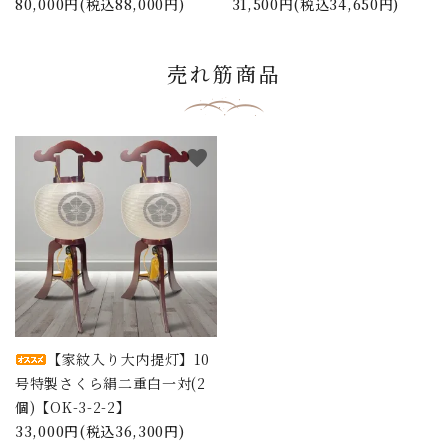
80,000円(税込88,000円)
31,500円(税込34,650円)
売れ筋商品
favorite
【家紋入り大内提灯】10
号特製さくら絹二重白一対(2
個)【OK-3-2-2】
33,000円(税込36,300円)