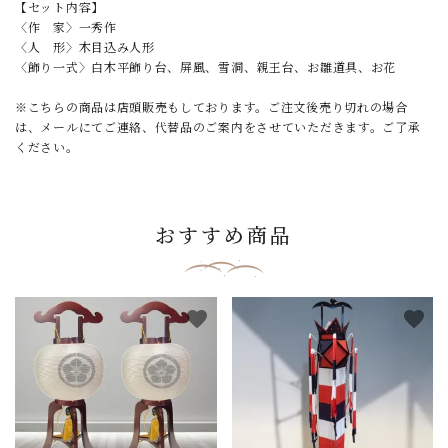
【セット内容】
〈作 家〉一秀作
〈人 形〉木目込み人形
〈飾り一式〉白木平飾り台、屏風、雪洞、親王台、お雛道具、お花
※こちらの商品は店頭販売もしております。ご注文後売り切れの場合
は、メールにてご連絡、代替品のご案内をさせていただきます。ご了承
ください。
おすすめ商品
favorite
favorite