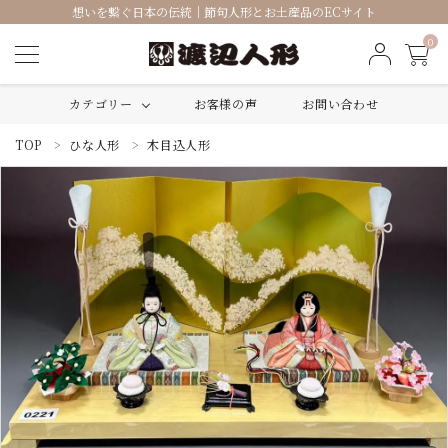
想いを繋ぐ日本の伝統｜節句人形とお土産品のECサイト
0
カテゴリー
お客様の声
お問い合わせ
TOP
ひな人形
木目込人形
ACCOUNT MENU
ようこそ ゲスト 様
ログイン
新規会員登録
ひな人形
五月人形