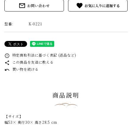
mail_outline
favorite
お問い合わせ
型番:
K-0221
特定商取引法に基づく表記 (返品など)
error_outline
この商品を友達に教える
share
買い物を続ける
undo
商品説明
【サイズ】
幅53× 奥行30× 高さ28.5 cm