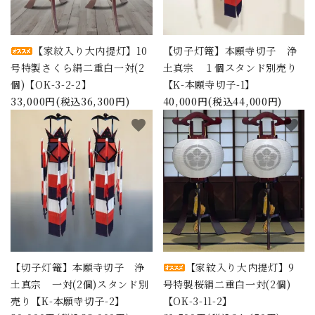
【家紋入り大内提灯】10
【切子灯篭】本願寺切子 浄
号特製さくら絹二重白一対(2
土真宗 １個スタンド別売り
個)【OK-3-2-2】
【K-本願寺切子-1】
33,000円(税込36,300円)
40,000円(税込44,000円)
favorite
favorite
【切子灯篭】本願寺切子 浄
【家紋入り大内提灯】9
土真宗 一対(2個)スタンド別
号特製桜絹二重白一対(2個)
売り【K-本願寺切子-2】
【OK-3-11-2】