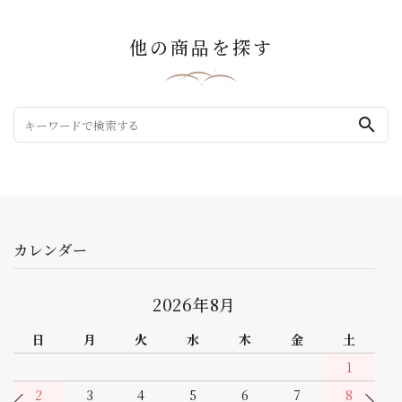
他の商品を探す
search
カレンダー
2026年9月
日
月
火
水
木
金
土
1
2
3
4
5
6
7
8
9
10
11
12