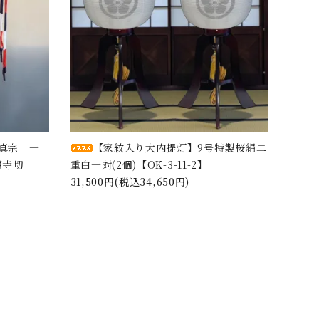
真宗 一
【家紋入り大内提灯】9号特製桜絹二
願寺切
重白一対(2個)【OK-3-11-2】
31,500円(税込34,650円)