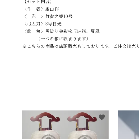
【セット内容】
〈作 者〉雄山作
〈 兜 〉竹雀之兜10号
〈弓太刀〉8号日光
〈飾 台〉黒塗り金彩松収納箱、屏風
（一つの箱に収まります）
※こちらの商品は店頭販売もしております。ご注文後売
favorite