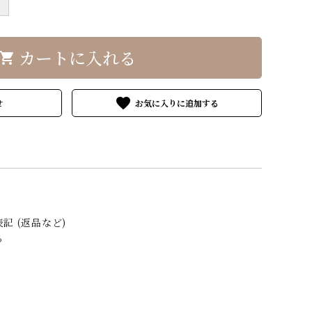
＋
カートに入れる
hopping_cart
favorite
せ
記 (返品など)
る