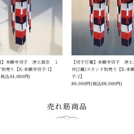
篭】本願寺切子 浄土真宗 １
【切子灯篭】本願寺切子 浄土
別売り【K-本願寺切子-1】
対(2個)スタンド別売り【K-本
(税込44,000円)
子-2】
80,000円(税込88,000円)
売れ筋商品