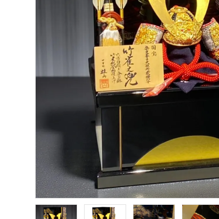
五月人形
お正月飾り
天神様
盆提灯
お土産もの
ガイドライン