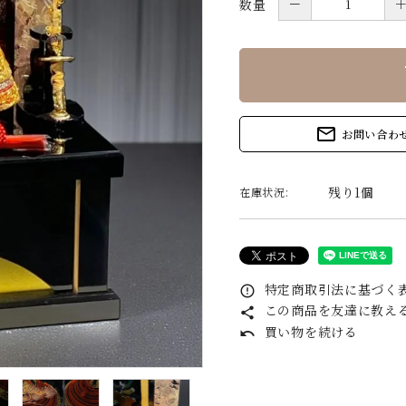
－
数量
s
mail_outline
お問い合わ
残り1個
在庫状況:
特定商取引法に基づく表
error_outline
この商品を友達に教え
share
買い物を続ける
undo