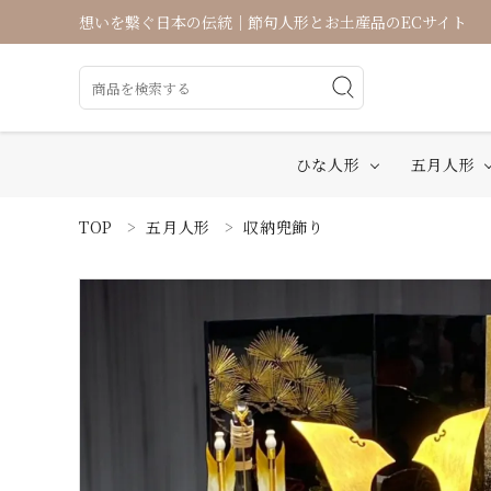
想いを繋ぐ日本の伝統｜節句人形とお土産品のECサイト
ひな人形
五月人形
TOP
五月人形
収納兜飾り
ACCOUNT MENU
ようこそ ゲスト 様
ログイン
新規会員登録
ひな人形