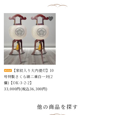
favorite
【家紋入り大内提灯】10
号特製さくら絹二重白一対(2
個)【OK-3-2-2】
33,000円(税込36,300円)
他の商品を探す