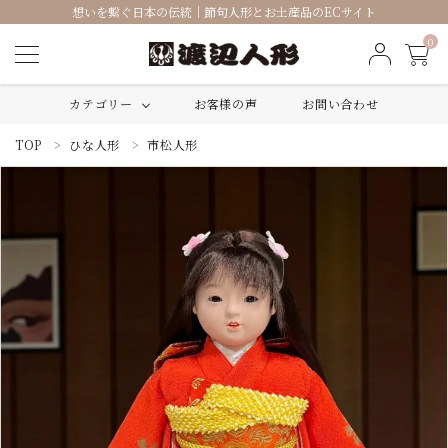
想いを繋ぐ日本の伝統｜節句人形とお土産品のECサイト
0
カテゴリー
お客様の声
お問い合わせ
TOP
ひな人形
市松人形
ACCOUNT MENU
ようこそ ゲスト 様
ログイン
新規会員登録
ひな人形
五月人形