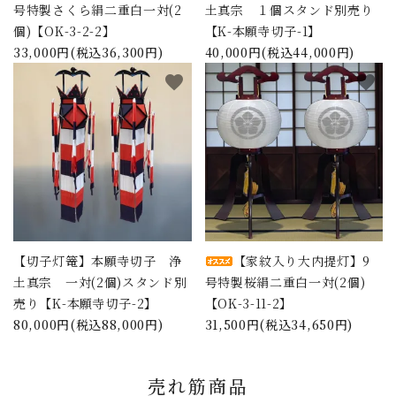
号特製さくら絹二重白一対(2
土真宗 １個スタンド別売り
個)【OK-3-2-2】
【K-本願寺切子-1】
33,000円(税込36,300円)
40,000円(税込44,000円)
favorite
favorite
【切子灯篭】本願寺切子 浄
【家紋入り大内提灯】9
土真宗 一対(2個)スタンド別
号特製桜絹二重白一対(2個)
売り【K-本願寺切子-2】
【OK-3-11-2】
80,000円(税込88,000円)
31,500円(税込34,650円)
売れ筋商品