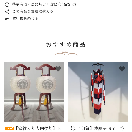
特定商取引法に基づく表記 (返品など)
error_outline
この商品を友達に教える
share
買い物を続ける
undo
おすすめ商品
favorite
favorite
【家紋入り大内提灯】10
【切子灯篭】本願寺切子 浄