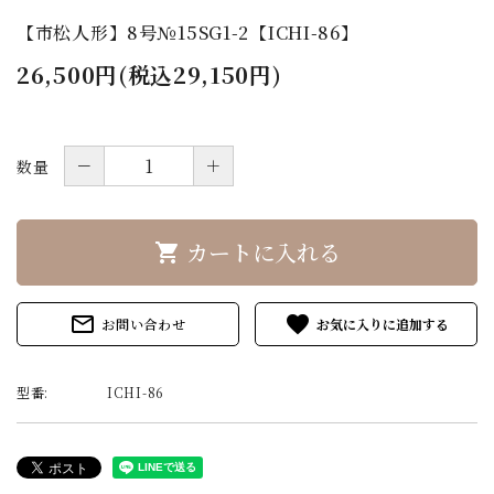
【市松人形】8号№15SG1-2【ICHI-86】
26,500円(税込29,150円)
－
＋
数量
カートに入れる
shopping_cart
mail_outline
favorite
お問い合わせ
型番:
ICHI-86